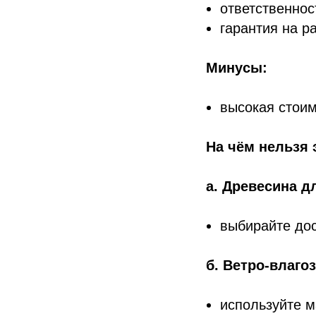
ответственнос
гарантия на р
Минусы:
высокая стоим
На чём нельзя 
а. Древесина д
выбирайте до
б. Ветро‑влаг
используйте 