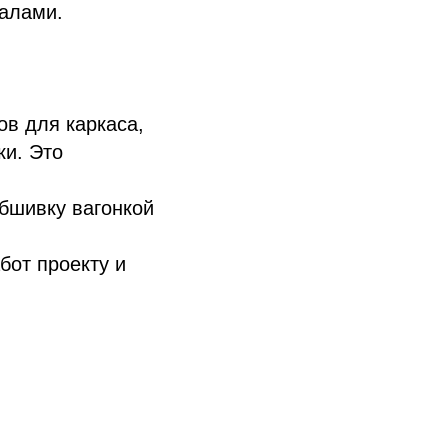
налами.
в для каркаса,
ки. Это
бшивку вагонкой
бот проекту и