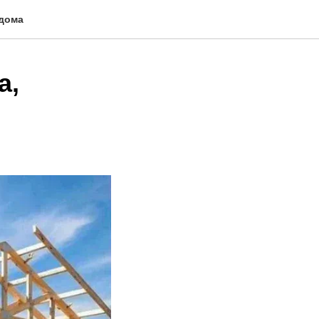
 дома
а,