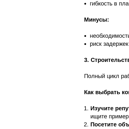
гибкость в пл
Минусы:
необходимость
риск задержек
3. Строительст
Полный цикл ра
Как выбрать к
Изучите реп
ищите пример
Посетите об