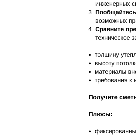
инженерных с
Пообщайтесь
возможных пр
Сравните пр
техническое з
толщину утеп
высоту потолк
материалы вне
требования к
Получите смет
Плюсы:
фиксированны