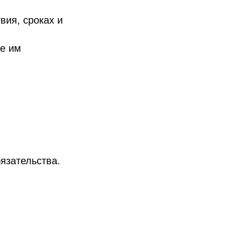
вия, сроках и
е им
язательства.