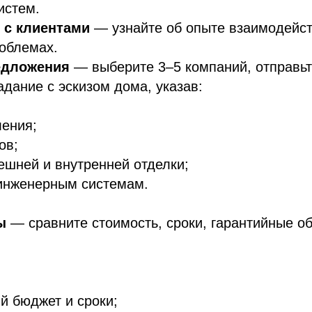
истем.
 с клиентами
— узнайте об опыте взаимодейст
облемах.
едложения
— выберите 3–5 компаний, отправьт
адание с эскизом дома, указав:
ления;
ов;
шней и внутренней отделки;
 инженерным системам.
ы
— сравните стоимость, сроки, гарантийные об
й бюджет и сроки;