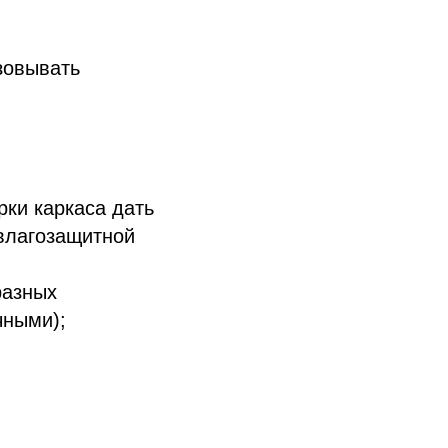
зовывать
ки каркаса дать
‑влагозащитной
разных
чными);