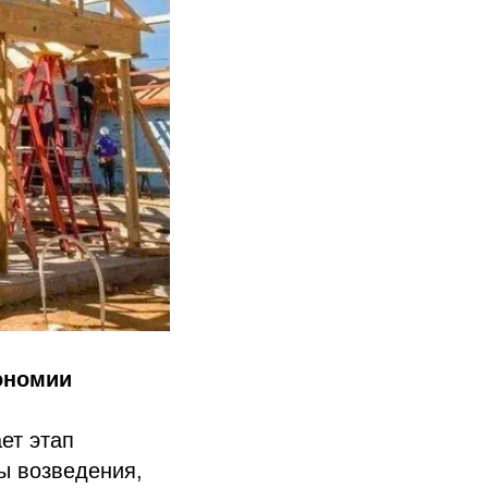
кономии
ет этап
ы возведения,