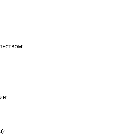
льством;
ин;
);